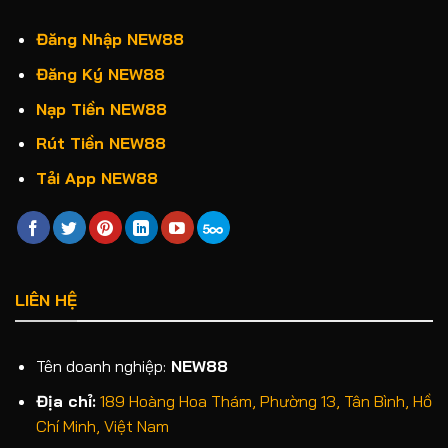
Đăng Nhập NEW88
Đăng Ký NEW88
Nạp Tiền NEW88
Rút Tiền NEW88
Tải App NEW88
LIÊN HỆ
Tên doanh nghiệp:
NEW88
Địa chỉ:
189 Hoàng Hoa Thám, Phường 13, Tân Bình, Hồ
Chí Minh, Việt Nam