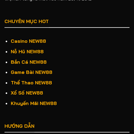
CHUYÊN MỤC HOT
Casino NEW88
Nỗ Hũ NEW88
Bắn Cá NEW88
Game Bài NEW88
Thể Thao NEW88
Xổ Số NEW88
Khuyến Mãi NEW88
HƯỚNG DẪN