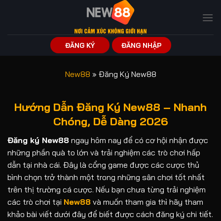
Bỏ
qua
nội
dung
ĐĂNG KÝ
ĐĂNG NHẬP
New88
»
Đăng Ký New88
Hướng Dẫn Đăng Ký New88 – Nhanh
Chóng, Dễ Dàng 2026
Đăng ký New88
ngay hôm nay để có cơ hội nhận được
những phần quà to lớn và trải nghiệm các trò chơi hấp
dẫn tại nhà cái. Đây là cổng game được các cược thủ
bình chọn trở thành một trong những sân chơi tốt nhất
trên thị trường cá cược. Nếu bạn chưa từng trải nghiệm
các trò chơi tại
New88
và muốn tham gia thì hãy tham
khảo bài viết dưới đây để biết được cách đăng ký chi tiết.