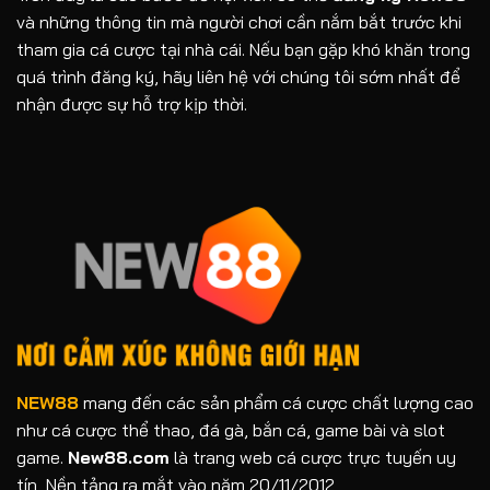
và những thông tin mà người chơi cần nắm bắt trước khi
tham gia cá cược tại nhà cái. Nếu bạn gặp khó khăn trong
quá trình đăng ký, hãy liên hệ với chúng tôi sớm nhất để
nhận được sự hỗ trợ kịp thời.
NEW88
mang đến các sản phẩm cá cược chất lượng cao
như cá cược thể thao, đá gà, bắn cá, game bài và slot
game.
New88.com
là trang web cá cược trực tuyến uy
tín, Nền tảng ra mắt vào năm 20/11/2012