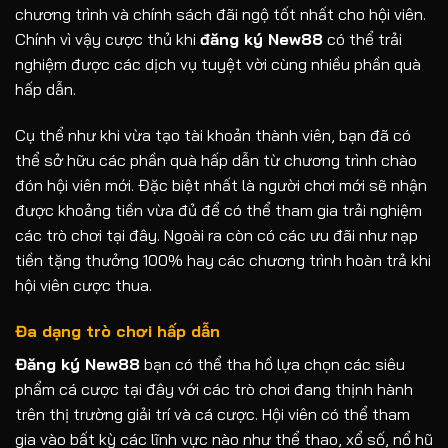
chương trình và chính sách đãi ngộ tốt nhất cho hội viên.
Chính vì vậy cược thủ khi
đăng ký New88
có thể trải
nghiệm được các dịch vụ tuyệt vời cùng nhiều phần quà
hấp dẫn.
Cụ thể như khi vừa tạo tài khoản thành viên, bạn đã có
thể sở hữu các phần quà hấp dẫn từ chương trình chào
đón hội viên mới. Đặc biệt nhất là người chơi mới sẽ nhận
được khoảng tiền vừa đủ để có thể tham gia trải nghiệm
các trò chơi tại đây. Ngoài ra còn có các ưu đãi như nạp
tiền tặng thưởng 100% hay các chương trình hoàn trả khi
hội viên cược thua.
Đa dạng trò chơi hấp dẫn
Đăng ký New88
bạn có thể tha hồ lựa chọn các siêu
phẩm cá cược tại đây với các trò chơi đang thịnh hành
trên thị trường giải trí và cá cược. Hội viên có thể tham
gia vào bất kỳ các lĩnh vực nào như thể thao, xổ số, nổ hũ