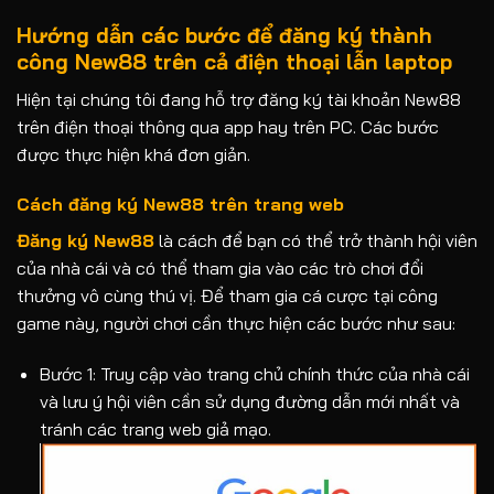
Hướng dẫn các bước để đăng ký thành
công New88 trên cả điện thoại lẫn laptop
Hiện tại chúng tôi đang hỗ trợ đăng ký tài khoản New88
trên điện thoại thông qua app hay trên PC. Các bước
được thực hiện khá đơn giản.
Cách đăng ký New88 trên trang web
Đăng ký New88
là cách để bạn có thể trở thành hội viên
của nhà cái và có thể tham gia vào các trò chơi đổi
thưởng vô cùng thú vị. Để tham gia cá cược tại công
game này, người chơi cần thực hiện các bước như sau:
Bước 1: Truy cập vào trang chủ chính thức của nhà cái
và lưu ý hội viên cần sử dụng đường dẫn mới nhất và
tránh các trang web giả mạo.