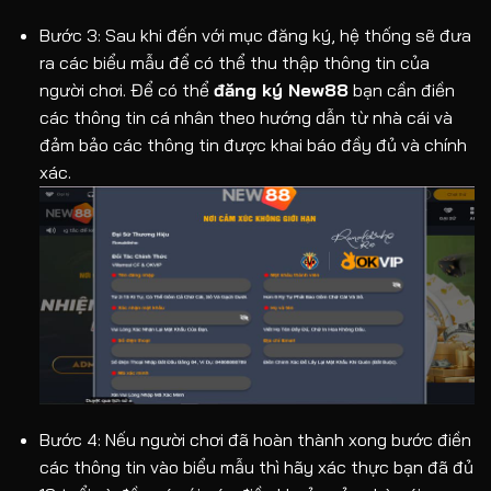
Bước 3: Sau khi đến với mục đăng ký, hệ thống sẽ đưa
ra các biểu mẫu để có thể thu thập thông tin của
người chơi. Để có thể
đăng ký New88
bạn cần điền
các thông tin cá nhân theo hướng dẫn từ nhà cái và
đảm bảo các thông tin được khai báo đầy đủ và chính
xác.
Bước 4: Nếu người chơi đã hoàn thành xong bước điền
các thông tin vào biểu mẫu thì hãy xác thực bạn đã đủ