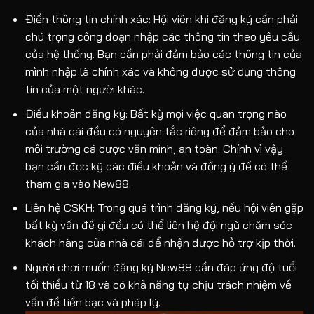
Điền thông tin chính xác: Hội viên khi đăng ký cần phải
chú trọng công đoạn nhập các thông tin theo yêu cầu
của hệ thống. Bạn cần phải đảm bảo các thông tin của
mình nhập là chính xác và không được sử dụng thông
tin của một người khác.
Điều khoản đăng ký: Bất kỳ mọi việc quan trọng nào
của nhà cái đều có nguyên tắc riêng để đảm bảo cho
môi trường cá cược văn minh, an toàn. Chính vì vậy
bạn cần đọc kỹ các điều khoản và đồng ý để có thể
tham gia vào New88.
Liên hệ CSKH: Trong quá trình đăng ký, nếu hội viên gặp
bất kỳ vấn đề gì đều có thể liên hệ đội ngũ chăm sóc
khách hàng của nhà cái để nhận được hỗ trợ kịp thời.
Người chơi muốn đăng ký New88 cần đáp ứng độ tuổi
tối thiểu từ 18 và có khả năng tự chịu trách nhiệm về
vấn đề tiền bạc và pháp lý.