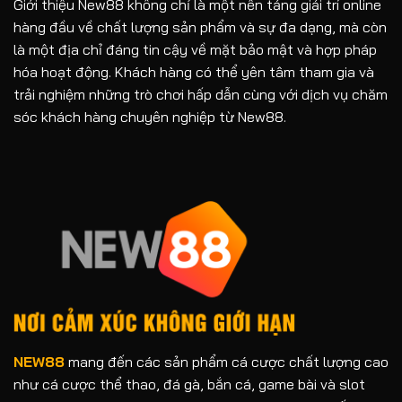
Giới thiệu New88 không chỉ là một nền tảng giải trí online
hàng đầu về chất lượng sản phẩm và sự đa dạng, mà còn
là một địa chỉ đáng tin cậy về mặt bảo mật và hợp pháp
hóa hoạt động. Khách hàng có thể yên tâm tham gia và
trải nghiệm những trò chơi hấp dẫn cùng với dịch vụ chăm
sóc khách hàng chuyên nghiệp từ New88.
NEW88
mang đến các sản phẩm cá cược chất lượng cao
như cá cược thể thao, đá gà, bắn cá, game bài và slot