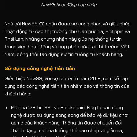
New88 hoạt động hợp pháp
Nhà cái New88 đã nhận được sự công nhận và giấy phép
hoạt động từ các thị trường như Campuchia, Philippin và
Thái Lan. Những chứng nhận này giúp hệ thống tự tin
trong việc hoạt động và hợp pháp hóa tại thị trường Việt
Nam, đồng thời tạo dựng sự tin tưởng từ khách hàng.
Sử dụng công nghệ tiên tiến
Giới thiệu New88, với sự ra đời từ năm 2018, cam kết áp
dụng các công nghệ tiên tiến nhằm bảo vệ thông tin của
khách hàng:
Mã hóa 128-bit SSL và Blockchain: Đây là các công
nghệ được sử dụng song song để bảo vệ dữ liệu chơi
game của khách hàng. Thông tin được chuyển đổi
thành dạng mã hóa không thể sao chép và giải mã,