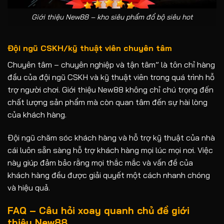
Giới thiệu New88 – kho siêu phẩm đổ bộ siêu hot
Đội ngũ CSKH/kỹ thuật viên chuyên tâm
Chuyên tâm – chuyên nghiệp và tận tâm” là tôn chỉ hàng
đầu của đội ngũ CSKH và kỹ thuật viên trong quá trình hỗ
trợ người chơi. Giới thiệu New88 không chỉ chú trọng đến
chất lượng sản phẩm mà còn quan tâm đến sự hài lòng
của khách hàng.
Đội ngũ chăm sóc khách hàng và hỗ trợ kỹ thuật của nhà
cái luôn sẵn sàng hỗ trợ khách hàng mọi lúc mọi nơi. Việc
này giúp đảm bảo rằng mọi thắc mắc và vấn đề của
khách hàng đều được giải quyết một cách nhanh chóng
và hiệu quả.
FAQ – Câu hỏi xoay quanh chủ đề giới
thiệu New88