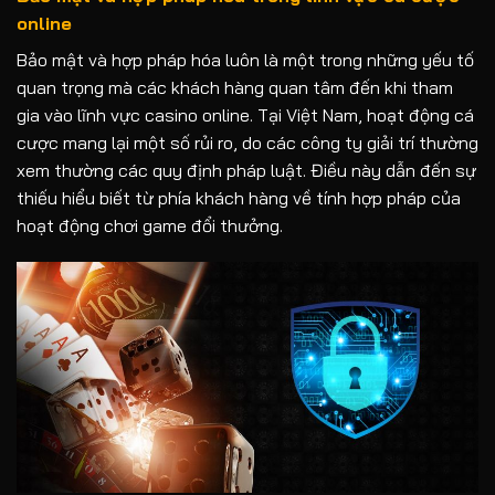
online
Bảo mật và hợp pháp hóa luôn là một trong những yếu tố
quan trọng mà các khách hàng quan tâm đến khi tham
gia vào lĩnh vực casino online. Tại Việt Nam, hoạt động cá
cược mang lại một số rủi ro, do các công ty giải trí thường
xem thường các quy định pháp luật. Điều này dẫn đến sự
thiếu hiểu biết từ phía khách hàng về tính hợp pháp của
hoạt động chơi game đổi thưởng.