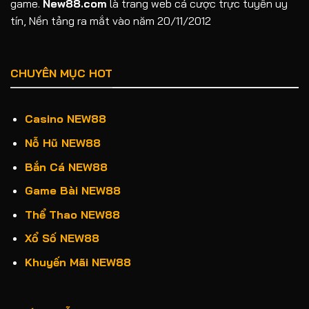
game.
New88.com
là trang web cá cược trực tuyến uy
tín, Nền tảng ra mắt vào năm 20/11/2012
CHUYÊN MỤC HOT
Casino NEW88
Nỗ Hũ NEW88
Bắn Cá NEW88
Game Bài NEW88
Thể Thao NEW88
Xổ Số NEW88
Khuyến Mãi NEW88