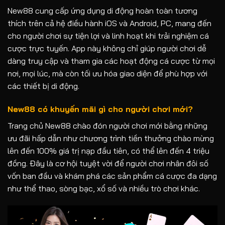
New88 cung cấp ứng dụng di động hoàn toàn tương
thích trên cả hệ điều hành iOS và Android, PC, mang đến
cho người chơi sự tiện lợi và linh hoạt khi trải nghiệm cá
cược trực tuyến. App này không chỉ giúp người chơi dễ
dàng truy cập và tham gia các hoạt động cá cược từ mọi
nơi, mọi lúc, mà còn tối ưu hóa giao diện để phù hợp với
các thiết bị di động.
New88 có khuyến mãi gì cho người chơi mới?
Trang chủ New88 chào đón người chơi mới bằng những
ưu đãi hấp dẫn như chương trình tiền thưởng chào mừng
lên đến 100% giá trị nạp đầu tiên, có thể lên đến 4 triệu
đồng. Đây là cơ hội tuyệt vời để người chơi nhân đôi số
vốn ban đầu và khám phá các sản phẩm cá cược đa dạng
như thể thao, sòng bạc, xổ số và nhiều trò chơi khác.