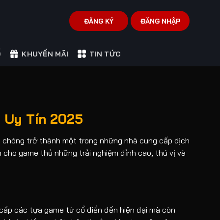
ĐĂNG KÝ
ĐĂNG NHẬP
Ố
KHUYẾN MÃI
TIN TỨC
 Uy Tín 2025
h chóng trở thành một trong những nhà cung cấp dịch
cho game thủ những trải nghiệm đỉnh cao, thú vị và
g cấp các tựa game từ cổ điển đến hiện đại mà còn