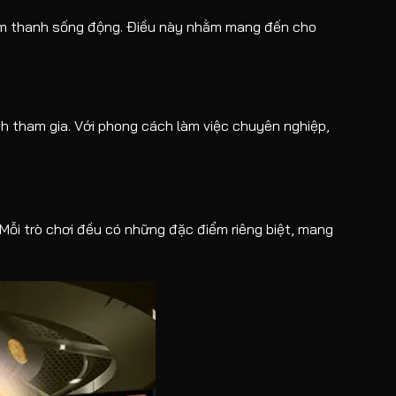
à âm thanh sống động. Điều này nhằm mang đến cho
nh tham gia. Với phong cách làm việc chuyên nghiệp,
ỗi trò chơi đều có những đặc điểm riêng biệt, mang