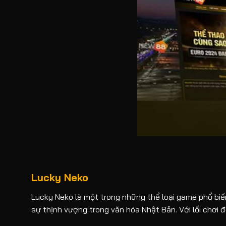
Lucky Neko
Lucky Neko là một trong những thể loại game phổ biế
sự thịnh vượng trong văn hóa Nhật Bản. Với lối chơi 