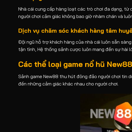
Nhà cái cung cấp hàng loạt các trò chơi đa dạng, từ
người chơi cảm giác không bao giờ nhàm chán và luôn
Dịch vụ chăm sóc khách hàng tâm huy
Đội ngũ hỗ trợ khách hàng của nhà cái luôn sẵn sàng 
tận tình, Hệ thống sảnh cược luôn mang đến sự hài l
Các thể loại game nổ hũ New88
Sảnh game New88 thu hút đông đảo người chơi tin dù
đến những cảm giác khác nhau cho người chơi.