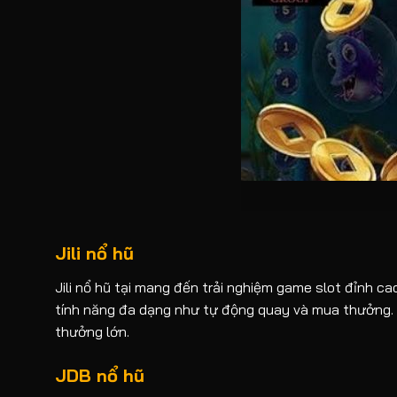
Jili nổ hũ
Jili nổ hũ tại mang đến trải nghiệm game slot đỉnh ca
tính năng đa dạng như tự động quay và mua thưởng. 
thưởng lớn.
JDB nổ hũ