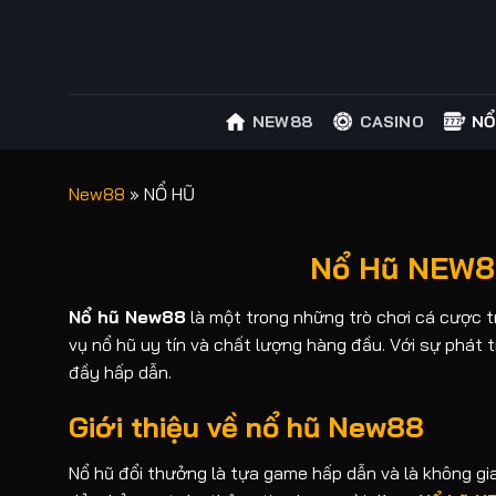
Bỏ
qua
nội
dung
NEW88
CASINO
NỔ
New88
»
NỔ HŨ
Nổ Hũ NEW88
Nổ hũ New88
là một trong những trò chơi cá cược 
vụ nổ hũ uy tín và chất lượng hàng đầu. Với sự phát
đầy hấp dẫn.
Giới thiệu về nổ hũ New88
Nổ hũ đổi thưởng là tựa game hấp dẫn và là không gia